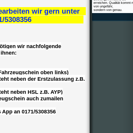
erreichen. Qualität kommt n
von ungefähr,
arbeiten wir gern unter
sondern von genau.
5308356
ötigen wir nachfolgende
 ihnen:
Fahrzeugschein oben links)
teht neben der Erstzulassung z.B.
teht neben HSL z.B. AYP)
zeugschein auch zumailen
s App an 0171/5308356