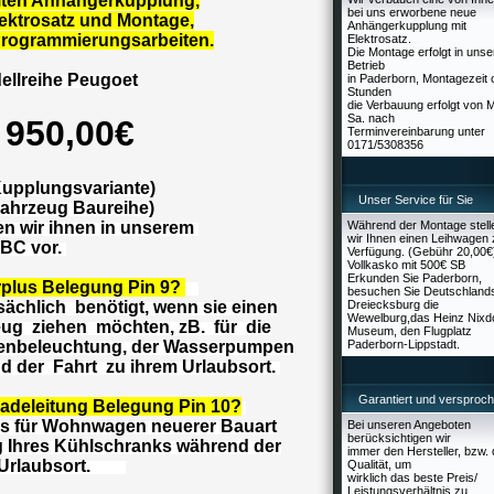
lten Anhängerkupplung,
bei uns erworbene neue
ektrosatz und Montage,
Anhängerkupplung mit
Programmierungsarbeiten.
Elektrosatz.
Die Montage erfolgt in uns
Betrieb
reihe Peugoet
in Paderborn, Montagezeit 
Stunden
die Verbauung erfolgt von 
Sa. nach
950,00€
Terminvereinbarung unter
0171/5308356
lungsvariante)
Unser Service für Sie
zeug Baureihe)
 wir ihnen in unserem
Während der Montage stell
wir Ihnen einen Leihwagen 
vor.
Verfügung. (Gebühr 20,00€
Vollkasko mit 500€ SB
Erkunden Sie Paderborn,
plus Belegung Pin 9?
besuchen Sie Deutschland
ächlich benötigt, wenn sie einen
Dreiecksburg die
Wewelburg,das Heinz Nixd
g ziehen möchten, zB. für die
Museum, den Flugplatz
enbeleuchtung, der Wasserpumpen
Paderborn-Lippstadt.
 der Fahrt zu ihrem Urlaubsort.
Garantiert und versproc
Ladeleitung Belegung Pin 10?
ns für Wohnwagen neuerer Bauart
Bei unseren Angeboten
berücksichtigen wir
g Ihres Kühlschranks während der
immer den Hersteller, bzw. 
laubsort.
Qualität, um
wirklich das beste Preis/
Leistungsverhältnis zu