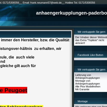
Tel. 0171/5308356__ Email: frank.neumann57@web.de__ Hotline Tel. 0171/5308356
anhaengerkupplungen-paderbo
Wir verkuppeln Sie gern
Der Inhaber dieser Webseit
 immer den Hersteller, bzw. die Qualität
das Extra "Topliste" nicht
aktiviert!
stungsver-hältnis zu erhalten, wir
Facebook Like-Button
hule, die auch viele
und
gleiche gilt auch für
Wir verkuppeln Sie gern
Lieferung von
Anhängerkupplungen
Montage von
Anhängerkupplungen
Alle Pkw Modellreihen
he Peugoet
Mit Garantie
Montage
Wir verbauen eine von Ihn