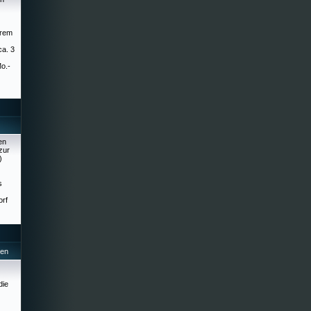
erem
ca. 3
Mo.-
en
zur
)
s
orf
hen
die