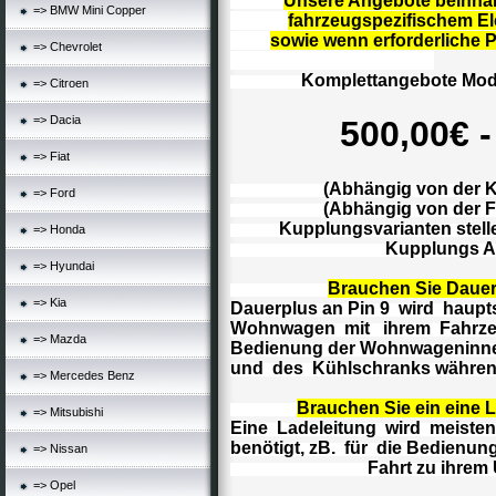
Unsere Angebote beinha
=> BMW Mini Copper
fahrzeugspezifischem El
sowie wenn erforderliche 
=> Chevrolet
Komplettangebote Modell
=> Citroen
=> Dacia
500,00€ - 
=> Fiat
(Abhängig von der Kupp
=> Ford
(Abhängig von der Fahr
Kupplungsvarianten stellen
=> Honda
Kupplungs ABC 
=> Hyundai
Brauchen Sie Dauer
=> Kia
Dauerplus an Pin 9 wird haupts
Wohnwagen mit ihrem Fahrzeu
=> Mazda
Bedienung der Wohnwageninn
und des Kühlschranks während
=> Mercedes Benz
Brauchen Sie ein eine 
=> Mitsubishi
Eine Ladeleitung wird meiste
benötigt, zB. für die Bedienun
=> Nissan
Fahrt zu ihrem Ur
=> Opel