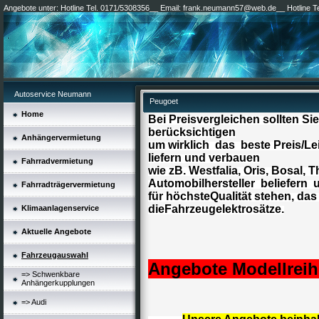
Angebote unter: Hotline Tel. 0171/5308356__ Email: frank.neumann57@web.de__ Hotline 
Autoservice Neumann
Peugoet
Home
Bei Preisvergleichen sollten Sie
berücksichtigen
Anhängervermietung
um wirklich das beste Preis/Lei
liefern und verbauen
Fahrradvermietung
wie zB. Westfalia, Oris, Bosal, T
Automobilhersteller beliefern 
Fahrradträgervermietung
für höchsteQualität stehen, das 
dieFahrzeugelektrosätze
.
Klimaanlagenservice
Aktuelle Angebote
Fahrzeugauswahl
Angebote Modellrei
=> Schwenkbare
Anhängerkupplungen
=> Audi