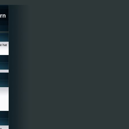
rn
e hat
en