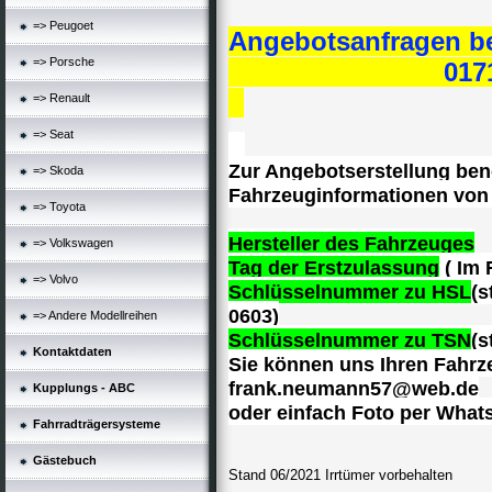
=> Peugoet
Angebotsanfragen be
=> Porsche
0171/
=> Renault
=> Seat
Zur Angebotserstellung ben
=> Skoda
Fahrzeuginformationen von
=> Toyota
Hersteller des Fahrzeuges
=> Volkswagen
Tag der Erstzulassung
( Im 
=> Volvo
Schlüsselnummer zu HSL
(s
0603)
=> Andere Modellreihen
Schlüsselnummer zu TSN
(s
Kontaktdaten
Sie können uns Ihren Fahr
frank.neumann57@web.de
Kupplungs - ABC
oder einfach Foto per What
Fahrradträgersysteme
Gästebuch
Stand 06/2021 Irrtümer vorbehalten