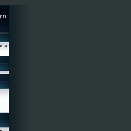
rn
e hat
en