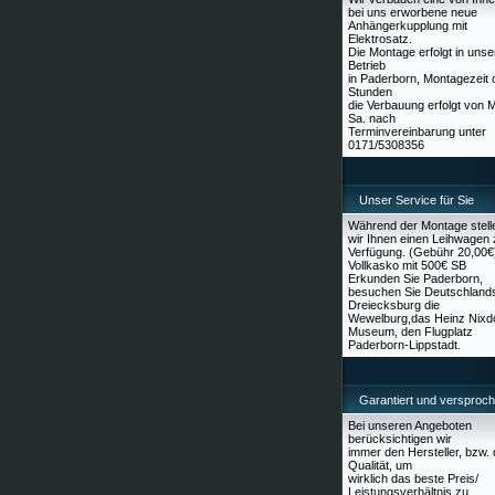
bei uns erworbene neue
Anhängerkupplung mit
Elektrosatz.
Die Montage erfolgt in uns
Betrieb
in Paderborn, Montagezeit 
Stunden
die Verbauung erfolgt von 
Sa. nach
Terminvereinbarung unter
0171/5308356
Unser Service für Sie
Während der Montage stell
wir Ihnen einen Leihwagen 
Verfügung. (Gebühr 20,00€
Vollkasko mit 500€ SB
Erkunden Sie Paderborn,
besuchen Sie Deutschland
Dreiecksburg die
Wewelburg,das Heinz Nixd
Museum, den Flugplatz
Paderborn-Lippstadt.
Garantiert und versproc
Bei unseren Angeboten
berücksichtigen wir
immer den Hersteller, bzw. 
Qualität, um
wirklich das beste Preis/
Leistungsverhältnis zu