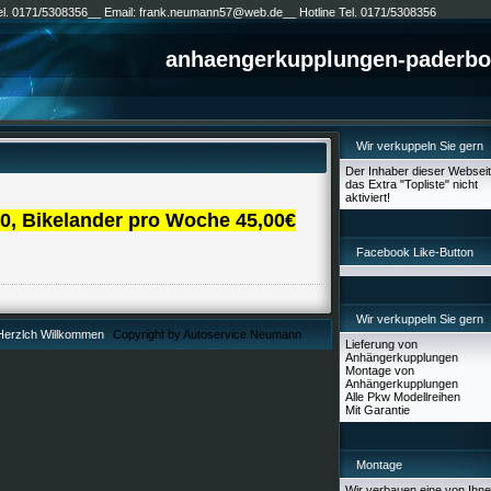
Tel. 0171/5308356__ Email: frank.neumann57@web.de__ Hotline Tel. 0171/5308356
anhaengerkupplungen-paderbo
Wir verkuppeln Sie gern
Der Inhaber dieser Webseit
das Extra "Topliste" nicht
aktiviert!
0, Bikelander pro Woche 45,00€
Facebook Like-Button
Wir verkuppeln Sie gern
 Herzlch Willkommen
Copyright by Autoservice Neumann
Lieferung von
Anhängerkupplungen
Montage von
Anhängerkupplungen
Alle Pkw Modellreihen
Mit Garantie
Montage
Wir verbauen eine von Ihn