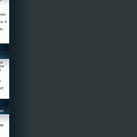
erem
ca. 3
Mo.-
en
zur
)
s
orf
hen
die